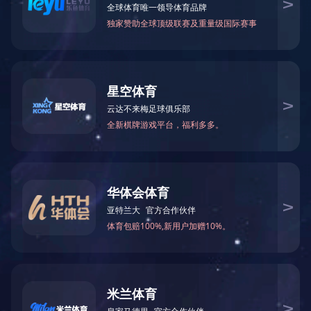
MK体育·（国际）官方网站
上一页
1
下一页
尾页
手机网站
扫一扫手机查看