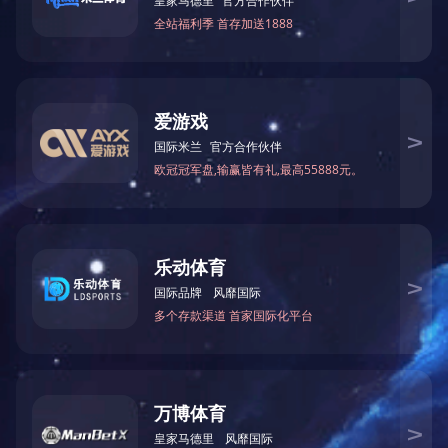
MK体育·（国际）官方网站
上一页
1
下一页
尾页
手机网站
扫一扫手机查看