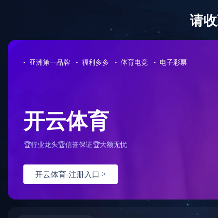
MK体育·（国际）官方网站
欢迎来到MK体育·（国际）官方网站-mksport | 服务热线：
网站MK体
·（国际）官
网站