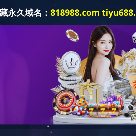
029-83451468
设为MK体育·（国际
育
关于天成
公司照片
MK体育·（国
产品中
方
际）官方网站